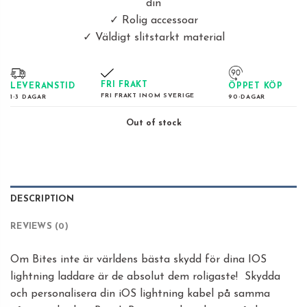
din
✓
Rolig accessoar
✓
Väldigt slitstarkt material
FRI FRAKT
LEVERANSTID
ÖPPET KÖP
FRI FRAKT INOM SVERIGE
1-3 DAGAR
90-DAGAR
Out of stock
DESCRIPTION
REVIEWS (0)
Om Bites inte är världens bästa skydd för dina IOS
lightning laddare är de absolut dem roligaste! Skydda
och personalisera din iOS lightning kabel på samma