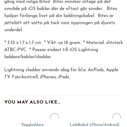
gång med roliga Bites! Bites minskar slitage på det
område på iOS kablar där de oftast går sönder. Bites
hjälper förlänga livet på din laddningskabel. Bites är
jättelätt att sätta på tack vare öppningen på djurets
underdel.
* 3.55 x 1.7 x 1.7 cm * Vikt: ca 18 gram * Material: slitstark
ATBC-PVC * Passar endast till iOS Lightning
laddare/kablar/sladdar
Lightning sladdar används idag för bl.a. AirPods, Apple
TV Fjärrkontroll, iPhones, iPads.
YOU MAY ALSO LIKE…
Väggladdare
Laddkabel (iPhone/Android)
Add to
Add to