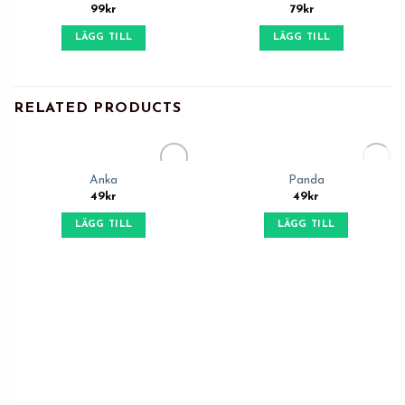
99
kr
79
kr
Wishlist
Wishlist
LÄGG TILL
LÄGG TILL
RELATED PRODUCTS
OUT OF STOCK
Anka
Panda
Add to
Add to
49
kr
49
kr
Wishlist
Wishlist
LÄGG TILL
LÄGG TILL