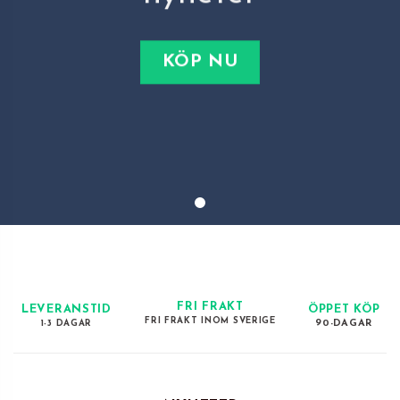
TYVÄRR...
5% RABATT
15% RABATT
OTUR IDAG....
KÖP NU
ATTANS!
15% RABATT
10% RABATT
NÄRA!
10% RABATT
5% RABATT
500:-
FRI FRAKT
LEVERANSTID
ÖPPET KÖP
FRI FRAKT INOM SVERIGE
1-3 DAGAR
90-DAGAR