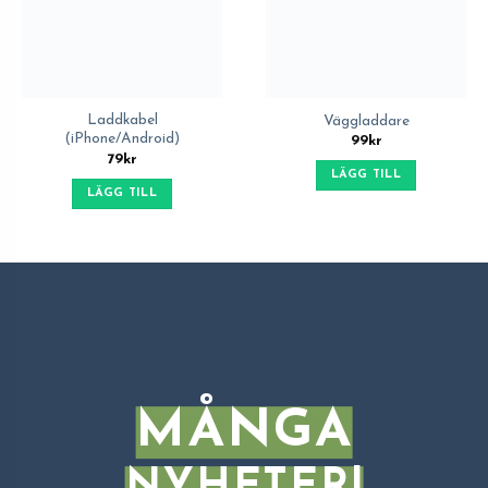
Laddkabel
Väggladdare
(iPhone/Android)
99
kr
79
kr
LÄGG TILL
LÄGG TILL
MÅNGA
NYHETER!