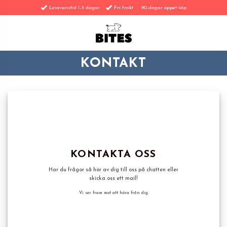
Skip
Leveranstid 1-3 dagar
Fri frakt
90-dagar öppet köp
to
content
KONTAKT
KONTAKTA OSS
Har du frågor så hör av dig till oss på chatten eller
skicka oss ett mail!
Vi ser fram mot att höra från dig.