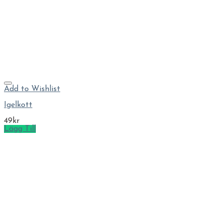
Add to Wishlist
Igelkott
49
kr
Lägg Till