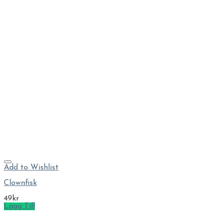
Add to Wishlist
Clownfisk
49
kr
Lägg Till