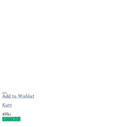
Add to Wishlist
Katt
49
kr
Lägg Till