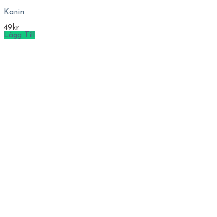
Kanin
49
kr
Lägg Till