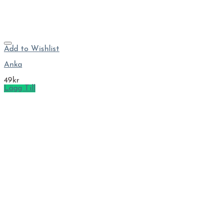
Add to Wishlist
Anka
49
kr
Lägg Till