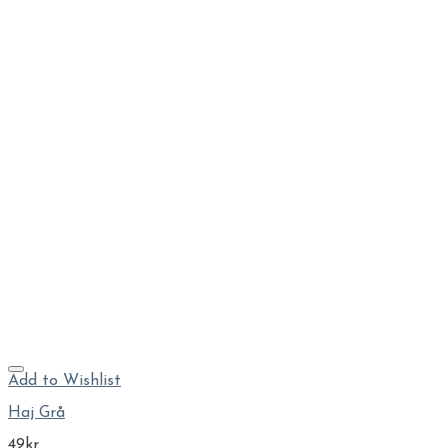
Add to Wishlist
Haj Grå
49
kr