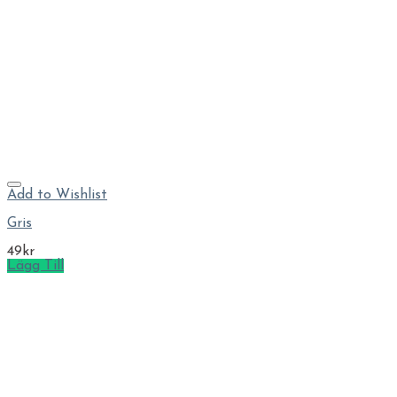
Add to Wishlist
Gris
49
kr
Lägg Till