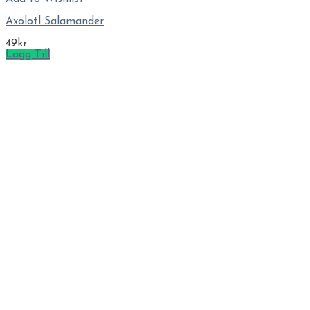
Axolotl Salamander
49
kr
Lägg Till