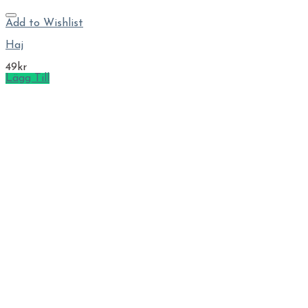
Add to Wishlist
Haj
49
kr
Lägg Till